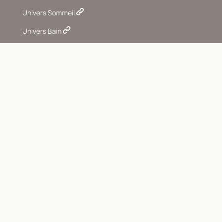
Univers Sommeil
Univers Bain
Univers Soin du linge
Les univers IDEAvivre
Univers Senteurs
Univers Décoration
Inspirations & conseils déco
IDEAvivre Légal
La Charte IDEAvivre
Mentions légales
Conditions Générales de vente